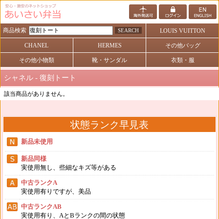
商品検索
SEARCH
LOUIS VUITTON
CHANEL
HERMES
その他バッグ
その他小物類
靴・サンダル
衣類・服
シャネル - 復刻トート
該当商品がありません。
状態ランク早見表
新品未使用
新品同様
実使用無し、些細なキズ等がある
中古ランクA
実使用有りですが、美品
中古ランクAB
実使用有り、AとBランクの間の状態