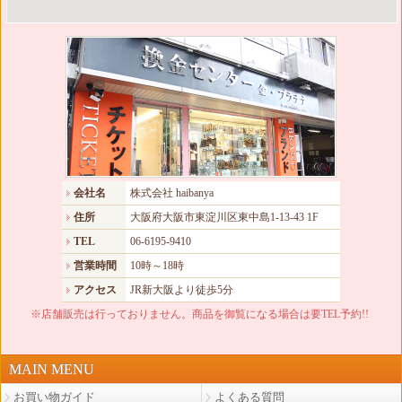
会社名
株式会社 haibanya
住所
大阪府大阪市東淀川区東中島1-13-43 1F
TEL
06-6195-9410
営業時間
10時～18時
アクセス
JR新大阪より徒歩5分
※店舗販売は行っておりません。商品を御覧になる場合は要TEL予約!!
MAIN MENU
お買い物ガイド
よくある質問