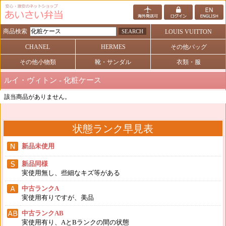
商品検索
SEARCH
LOUIS VUITTON
CHANEL
HERMES
その他バッグ
その他小物類
靴・サンダル
衣類・服
ルイ・ヴィトン - 化粧ケース
該当商品がありません。
状態ランク早見表
新品未使用
新品同様
実使用無し、些細なキズ等がある
中古ランクA
実使用有りですが、美品
中古ランクAB
実使用有り、AとBランクの間の状態