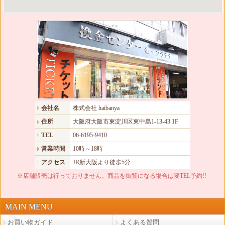
会社名
株式会社 haibanya
住所
大阪府大阪市東淀川区東中島1-13-43 1F
TEL
06-6195-9410
営業時間
10時～18時
アクセス
JR新大阪より徒歩5分
※店舗販売は行っておりません。商品を御覧になる場合は要TEL予約!!
MAIN MENU
お買い物ガイド
よくある質問