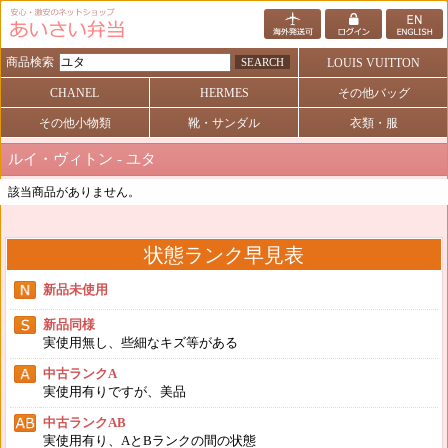
商品検索
SEARCH
LOUIS VUITTON
CHANEL
HERMES
その他バッグ
その他小物類
靴・サンダル
衣類・服
ルイ・ヴィトン - ユタ
該当商品がありません。
状態ランク早見表
新品未使用
新品同様
実使用無し、些細なキズ等がある
中古ランクA
実使用有りですが、美品
中古ランクAB
実使用有り、AとBランクの間の状態