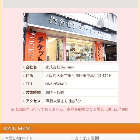
会社名
株式会社 haibanya
住所
大阪府大阪市東淀川区東中島1-13-43 1F
TEL
06-6195-9410
営業時間
10時～18時
アクセス
JR新大阪より徒歩5分
※店舗販売は行っておりません。商品を御覧になる場合は要TEL予約!!
MAIN MENU
お買い物ガイド
よくある質問