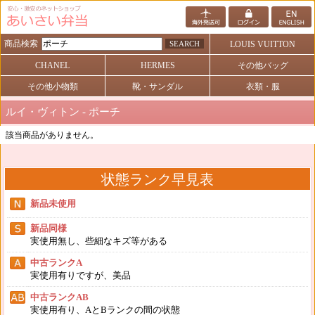
商品検索
SEARCH
LOUIS VUITTON
CHANEL
HERMES
その他バッグ
その他小物類
靴・サンダル
衣類・服
ルイ・ヴィトン - ポーチ
該当商品がありません。
状態ランク早見表
新品未使用
新品同様
実使用無し、些細なキズ等がある
中古ランクA
実使用有りですが、美品
中古ランクAB
実使用有り、AとBランクの間の状態