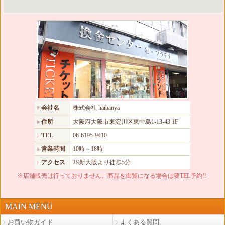
会社名
株式会社 haibanya
住所
大阪府大阪市東淀川区東中島1-13-43 1F
TEL
06-6195-9410
営業時間
10時～18時
アクセス
JR新大阪より徒歩5分
※店舗販売は行っておりません。商品を御覧になる場合は要TEL予約!!
MAIN MENU
お買い物ガイド
よくある質問