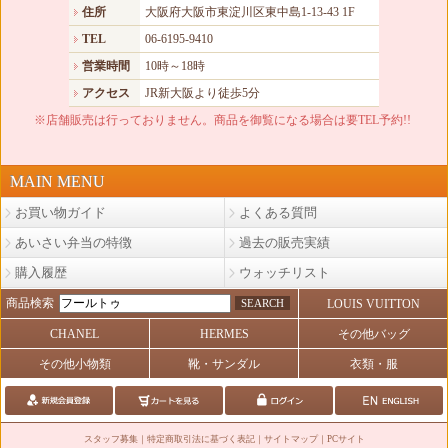
住所
大阪府大阪市東淀川区東中島1-13-43 1F
TEL
06-6195-9410
営業時間
10時～18時
アクセス
JR新大阪より徒歩5分
※店舗販売は行っておりません。商品を御覧になる場合は要TEL予約!!
MAIN MENU
お買い物ガイド
よくある質問
あいさい弁当の特徴
過去の販売実績
購入履歴
ウォッチリスト
商品検索
SEARCH
LOUIS VUITTON
CHANEL
HERMES
その他バッグ
その他小物類
靴・サンダル
衣類・服
スタッフ募集
｜
特定商取引法に基づく表記
｜
サイトマップ
｜
PCサイト