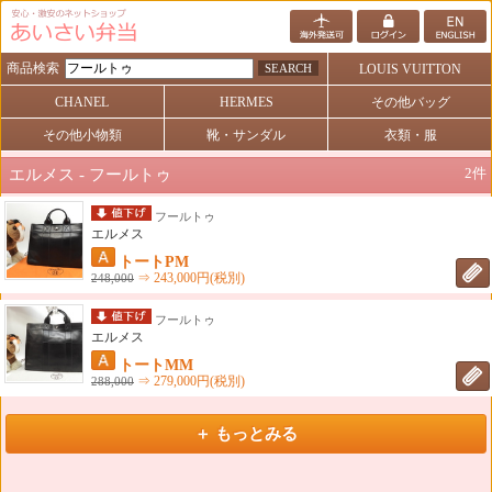
商品検索
SEARCH
LOUIS VUITTON
CHANEL
HERMES
その他バッグ
その他小物類
靴・サンダル
衣類・服
2件
エルメス - フールトゥ
フールトゥ
エルメス
トートPM
⇒
243,000
円(税別)
248,000
フールトゥ
エルメス
トートMM
⇒
279,000
円(税別)
288,000
＋ もっとみる