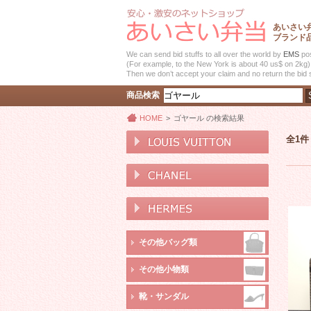
あいさい
ブランド
We can send bid stuffs to all over the world by
EMS
pos
(For example, to the New York is about 40 us$ on 2kg) 
Then we don’t accept your claim and no return the bid s
商品検索
HOME
>
ゴヤール の検索結果
全1件
その他バッグ類
その他小物類
靴・サンダル