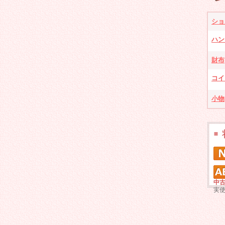
ショ
ハン
財布
コイ
小物
中古
実