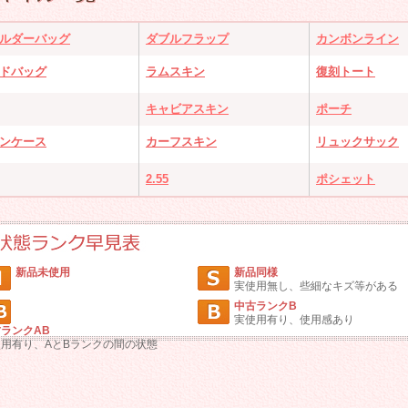
ルダーバッグ
ダブルフラップ
カンボンライン
ドバッグ
ラムスキン
復刻トート
キャビアスキン
ポーチ
ンケース
カーフスキン
リュックサック
2.55
ポシェット
新品未使用
新品同様
実使用無し、些細なキズ等がある
中古ランクB
実使用有り、使用感あり
ランクAB
使用有り、AとBランクの間の状態