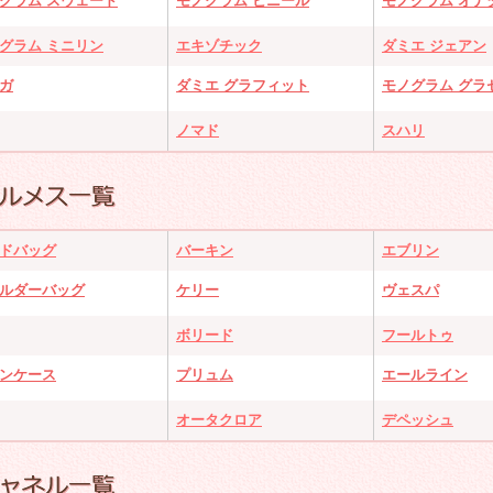
グラム スウェード
モノグラム ビニール
モノグラム オナ
グラム ミニリン
エキゾチック
ダミエ ジェアン
ガ
ダミエ グラフィット
モノグラム グラ
ノマド
スハリ
ドバッグ
バーキン
エブリン
ルダーバッグ
ケリー
ヴェスパ
ボリード
フールトゥ
ンケース
プリュム
エールライン
オータクロア
デペッシュ