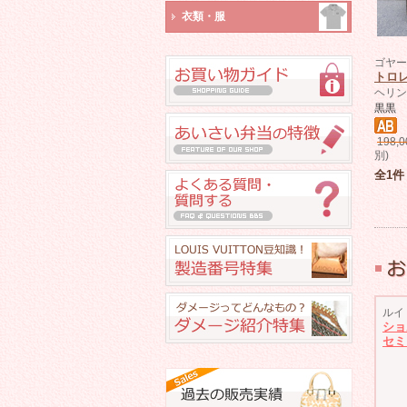
衣類・服
ゴヤー
トロ
ヘリン
黒黒
198,0
別)
全1件
ルイ
ショ
セミ