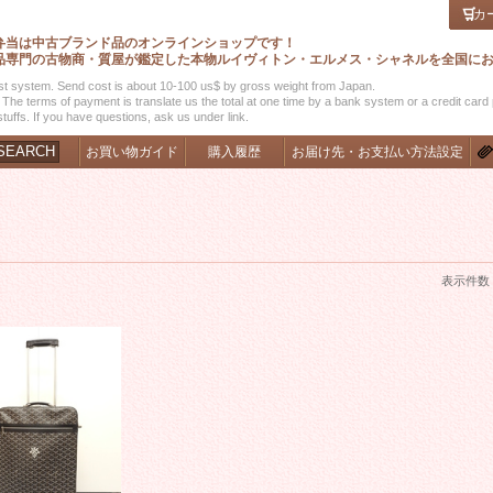
カ
弁当は中古ブランド品のオンラインショップです！
品専門の古物商・質屋が鑑定した本物ルイヴィトン・エルメス・シャネルを全国に
t system. Send cost is about 10-100 us$ by gross weight from Japan.
The terms of payment is translate us the total at one time by a bank system or a credit card
tuffs. If you have questions, ask us under link.
SEARCH
お買い物ガイド
購入履歴
お届け先・お支払い方法設定
表示件数