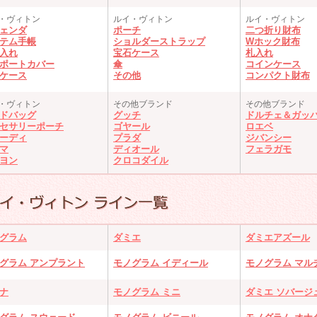
・ヴィトン
ルイ・ヴィトン
ルイ・ヴィトン
ェンダ
ポーチ
二つ折り財布
テム手帳
ショルダーストラップ
Wホック財布
入れ
宝石ケース
札入れ
ポートカバー
傘
コインケース
ケース
その他
コンパクト財布
・ヴィトン
その他ブランド
その他ブランド
ドバッグ
グッチ
ドルチェ＆ガッ
セサリーポーチ
ゴヤール
ロエベ
ーディ
プラダ
ジバンシー
マ
ディオール
フェラガモ
ヨン
クロコダイル
グラム
ダミエ
ダミエアズール
グラム アンプラント
モノグラム イディール
モノグラム マル
ナ
モノグラム ミニ
ダミエ ソバージ