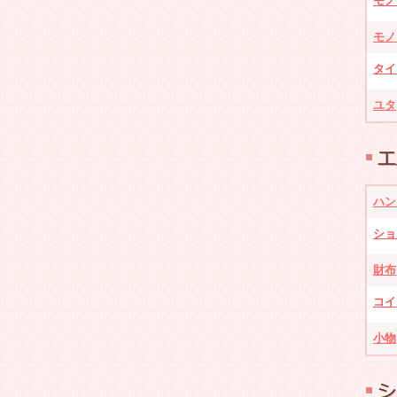
モノ
モノ
タイ
ユタ
ハン
ショ
財布
コイ
小物