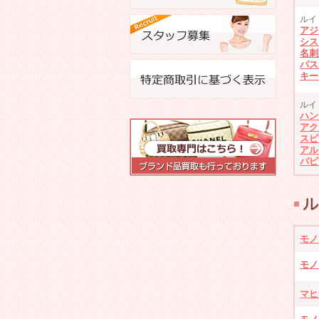
ルイ
アジ
シス
名刺
パス
キー
ルイ
ハン
アク
スピ
アル
パピ
モノ
モノ
マヒ