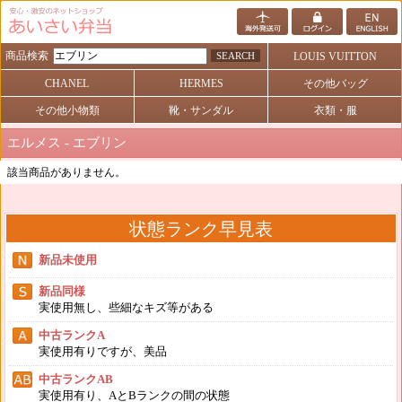
商品検索
SEARCH
LOUIS VUITTON
CHANEL
HERMES
その他バッグ
その他小物類
靴・サンダル
衣類・服
エルメス - エブリン
該当商品がありません。
状態ランク早見表
新品未使用
新品同様
実使用無し、些細なキズ等がある
中古ランクA
実使用有りですが、美品
中古ランクAB
実使用有り、AとBランクの間の状態