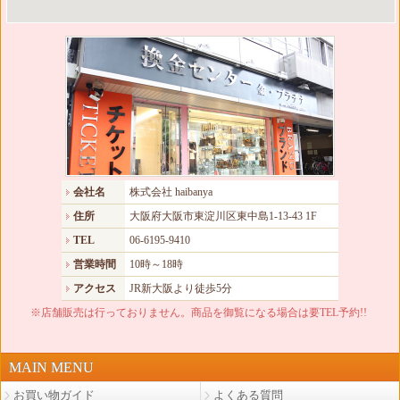
会社名
株式会社 haibanya
住所
大阪府大阪市東淀川区東中島1-13-43 1F
TEL
06-6195-9410
営業時間
10時～18時
アクセス
JR新大阪より徒歩5分
※店舗販売は行っておりません。商品を御覧になる場合は要TEL予約!!
MAIN MENU
お買い物ガイド
よくある質問