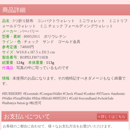
商品詳細
品名
:
3つ折り財布 コンパクトウォレット ミニウォレット ミニトリフ
ォールドウォレット ミニ チェック フォールディングウォレット
メーカー
: バーバリー
型番・素材
: 80952911 ポリウレテン
ライン・色
: チェック サンド ゴールド金具
参考定価
: 74800円
サイズ
: W10.8 x H7.5 x D3.5 cm
製造番号
: ROPELFI071SEB
総重量
:
124g
本体重量
:
113g
付属品
: 写真の中に写っているものです
情報
: 未使用のお品になります。その他特記すべきダメージもなく綺麗で
す。
#BURBERRY #Essentials #CompactWallet #Check #Sand #Leahter #95%new #authentic
#Wallet #SmallWallet #Mini #Bifold #80952911 #Gold #secondhand #wholeSale
#haibanya #aisai-jp #転売可
お支払いについて
詳しくはこちら
お客様のご都合に合わせて、様々なお支払方法をお選びいただけます。