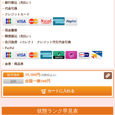
銀行振込（先払い）
代金引換
クレジットカード
現金書留
郵便振込（先払い）
佐川急便 eコレクト クレジット代引代金引換
PayPal
金券・商品券
39,380円
販売価格
(消費税込み)
全国一律500円
送料
カートに入れる
状態ランク早見表