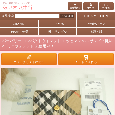
商品検索
SEARCH
LOUIS VUITTON
CHANEL
HERMES
その他バッグ
その他小物類
靴・サンダル
衣類・服
バーバリー コンパクトウォレット エッセンシャル サンド 3折財
布 ミニウォレット 未使用@ 3
ウォッチリストに追加
カートに入れる