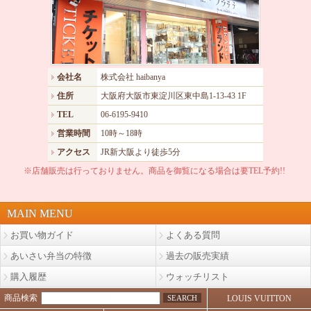
会社名
株式会社 haibanya
住所
大阪府大阪市東淀川区東中島1-13-43 1F
TEL
06-6195-9410
営業時間
10時～18時
アクセス
JR新大阪より徒歩5分
※店舗販売は行っておりません。商品を御覧になる場合は要TEL予約!!
MAIN MENU
お買い物ガイド
よくある質問
あいさい弁当の特徴
過去の販売実績
購入履歴
ウォッチリスト
商品検索
SEARCH
LOUIS VUITTON