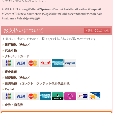
ッキ剥げもなくピカピカです。
#BVLGARI #LongWallet #ZipAroundWallet #Wallet #Leather #Serpenti
#Green #70%new #authentic
#ZipWallet #Gold #secondhand #wholeSale
#haibanya #aisai-jp #転売可
お支払いについて
詳しくはこちら
お客様のご都合に合わせて、様々なお支払方法をお選びいただけます。
銀行振込（先払い）
代金引換
クレジットカード
現金書留
郵便振込（先払い）
佐川急便 eコレクト クレジット代引代金引換
PayPal
金券・商品券