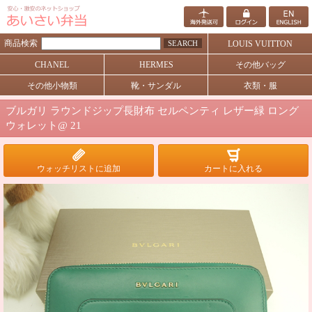
商品検索
SEARCH
LOUIS VUITTON
CHANEL
HERMES
その他バッグ
その他小物類
靴・サンダル
衣類・服
ブルガリ ラウンドジップ長財布 セルペンティ レザー緑 ロング
ウォレット@ 21
ウォッチリストに追加
カートに入れる