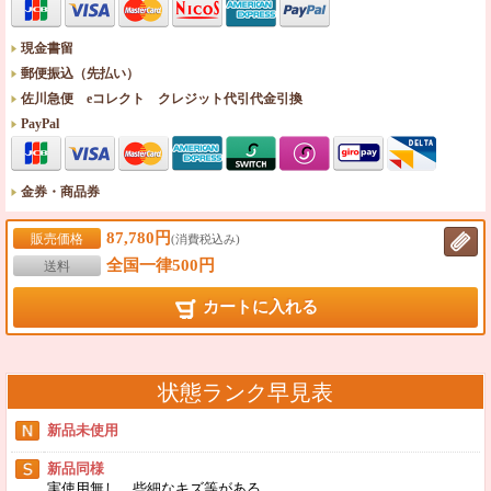
現金書留
郵便振込（先払い）
佐川急便 eコレクト クレジット代引代金引換
PayPal
金券・商品券
87,780円
販売価格
(消費税込み)
全国一律500円
送料
カートに入れる
状態ランク早見表
新品未使用
新品同様
実使用無し、些細なキズ等がある