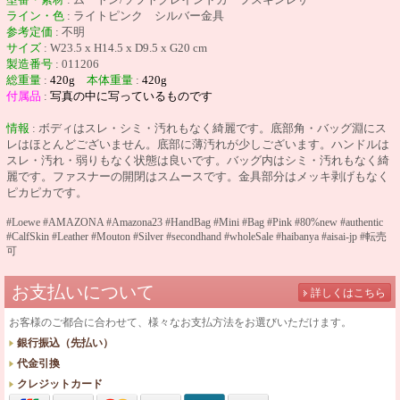
ライン・色
: ライトピンク シルバー金具
参考定価
: 不明
サイズ
: W23.5 x H14.5 x D9.5 x G20 cm
製造番号
: 011206
総重量
:
420g
本体重量
:
420g
付属品
:
写真の中に写っているものです
情報
: ボディはスレ・シミ・汚れもなく綺麗です。底部角・バッグ淵にス
レはほとんどございません。底部に薄汚れが少しございます。ハンドルは
スレ・汚れ・弱りもなく状態は良いです。バッグ内はシミ・汚れもなく綺
麗です。ファスナーの開閉はスムースです。金具部分はメッキ剥げもなく
ピカピカです。
#Loewe #AMAZONA #Amazona23 #HandBag #Mini #Bag #Pink #80%new #authentic
#CalfSkin #Leather #Mouton #Silver #secondhand #wholeSale #haibanya #aisai-jp #転売
可
お支払いについて
詳しくはこちら
お客様のご都合に合わせて、様々なお支払方法をお選びいただけます。
銀行振込（先払い）
代金引換
クレジットカード