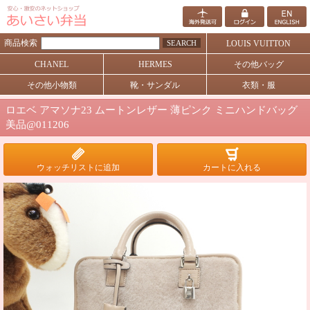
商品検索
SEARCH
LOUIS VUITTON
CHANEL
HERMES
その他バッグ
その他小物類
靴・サンダル
衣類・服
ロエベ アマソナ23 ムートンレザー 薄ピンク ミニハンドバッグ
美品@011206
ウォッチリストに追加
カートに入れる