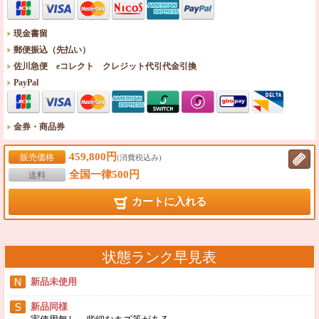
現金書留
郵便振込（先払い）
佐川急便 eコレクト クレジット代引代金引換
PayPal
金券・商品券
459,800円
販売価格
(消費税込み)
全国一律500円
送料
カートに入れる
状態ランク早見表
新品未使用
新品同様