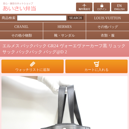
商品検索
SEARCH
LOUIS VUITTON
CHANEL
HERMES
その他バッグ
その他小物類
靴・サンダル
衣類・服
エルメス バックパック GR24 ヴォーエヴァーカーフ黒 リュック
サック バックパック バッグ@D 2
ウォッチリストに追加
カートに入れる