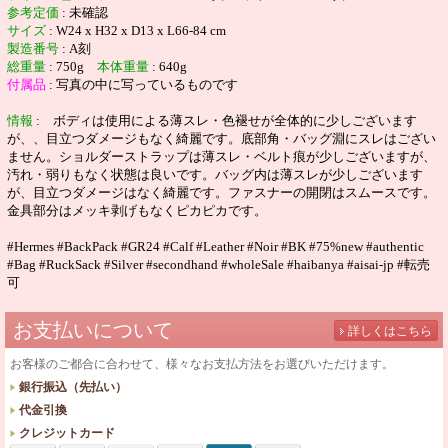
参考定価
:
未確認
サイズ
: W24 x H32 x D13 x L66-84 cm
製造番号
:
A刻
総重量
:
750g
本体重量
:
640g
付属品
: 写真の中に写っているものです
情報
: ボディは使用による薄スレ・色褪せが全体的に少しございます
が、、目立つダメージもなく綺麗です。底部角・バッグ淵にスレはござい
ません。ショルダーストラップは薄スレ・ベルト痕が少しございますが、
汚れ・弱りもなく状態は良いです。バッグ内は薄スレが少しございます
が、目立つダメージはなく綺麗です。ファスナーの開閉はスムースです。
金具部分はメッキ剥げもなくピカピカです。
#Hermes #BackPack #GR24 #Calf #Leather #Noir #BK #75%new #authentic
#Bag #RuckSack #Silver #secondhand #wholeSale #haibanya #aisai-jp #転売
可
お支払いについて
詳しくはこちら
お客様のご都合に合わせて、様々なお支払方法をお選びいただけます。
銀行振込（先払い）
代金引換
クレジットカード