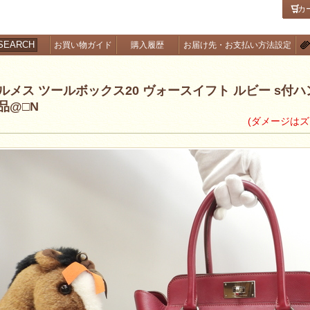
カ
SEARCH
お買い物ガイド
購入履歴
お届け先・お支払い方法設定
ルメス ツールボックス20 ヴォースイフト ルビー s付
品@□N
(ダメージは