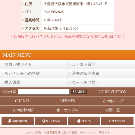
住所
大阪府大阪市東淀川区東中島1-13-43 1F
TEL
06-6195-9410
営業時間
10時～18時
アクセス
JR新大阪より徒歩5分
※店舗販売は行っておりません。商品を御覧になる場合は要TEL予約!!
MAIN MENU
お買い物ガイド
よくある質問
あいさい弁当の特徴
過去の販売実績
購入履歴
ウォッチリスト
商品検索
SEARCH
LOUIS VUITTON
CHANEL
HERMES
その他バッグ
その他小物類
靴・サンダル
衣類・服
スタッフ募集
｜
特定商取引法に基づく表記
｜
サイトマップ
｜
PCサイト