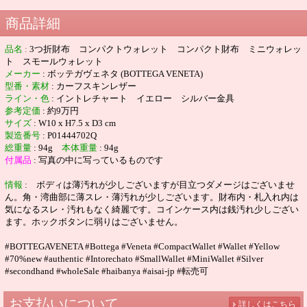
商品詳細
品名
:
3つ折財布 コンパクトウォレット コンパクト財布 ミニウォレッ
ト スモールウォレット
メーカー
: ボッテガヴェネタ (BOTTEGA VENETA)
型番・素材
: カーフスキンレザー
ライン・色
: イントレチャート イエロー シルバー金具
参考定価
: 約9万円
サイズ
: W10 x H7.5 x D3 cm
製造番号
: P01444702Q
総重量
:
94g
本体重量
:
94g
付属品
: 写真の中に写っているものです
情報
: ボディは薄汚れが少しございますが目立つダメージはございませ
ん。角・湾曲部に薄スレ・薄汚れが少しございます。財布内・札入れ内は
気になるスレ・汚れもなく綺麗です。コインケース内は銭汚れ少しござい
ます。ホックボタンに弱りはございません。
#BOTTEGAVENETA #Bottega #Veneta #CompactWallet #Wallet #Yellow
#70%new #authentic #Intorechato #SmallWallet #MiniWallet #Silver
#secondhand #wholeSale #haibanya #aisai-jp #転売可
お支払いについて
詳しくはこちら