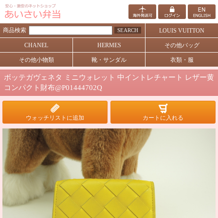
商品検索
SEARCH
LOUIS VUITTON
CHANEL
HERMES
その他バッグ
その他小物類
靴・サンダル
衣類・服
ボッテガヴェネタ ミニウォレット 中イントレチャート レザー黄
コンパクト財布@P01444702Q
ウォッチリストに追加
カートに入れる